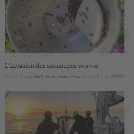
L’invasion des soucoupes ̶v̶o̶l̶a̶n̶t̶e̶s̶
© Louise Sussat, Lola Danieau, Johanna Rivas, Nathalie Tapie/UMR EPOC