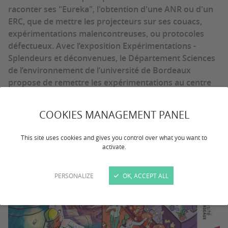
raconter ses "Eureka", l'obtention d'une ANR ou d'un
ERC, que de mettre les projecteurs sur ses couacs,
expérimentations malencontreuses, ou protocoles
défectueux. Avec l’exposition Expérimentations -
Splendeurs et déconvenues, le Département Sciences
de l’environnement de l’université de Bordeaux
propose de remettre les expérimentations au centre
du laboratoire, qu’elles aient été ou non couronnées
de succès.
COOKIES MANAGEMENT PANEL
This site uses cookies and gives you control over what you want to
activate.
PERSONALIZE
OK, ACCEPT ALL