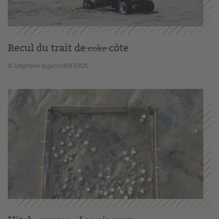
Recul du trait de ̶c̶o̶k̶e̶ côte
© Stéphane Bujan/UMR EPOC