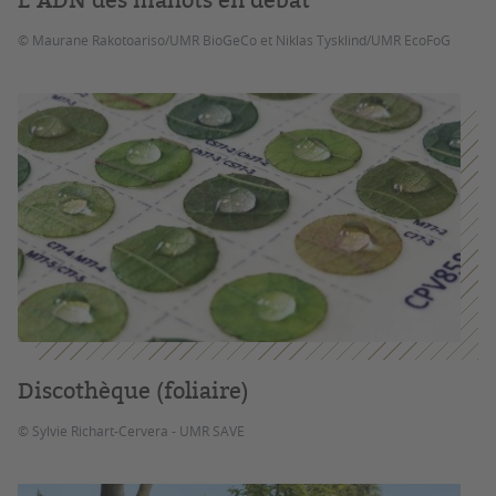
© Maurane Rakotoariso/UMR BioGeCo et Niklas Tysklind/UMR EcoFoG
Discothèque (foliaire)
© Sylvie Richart-Cervera - UMR SAVE