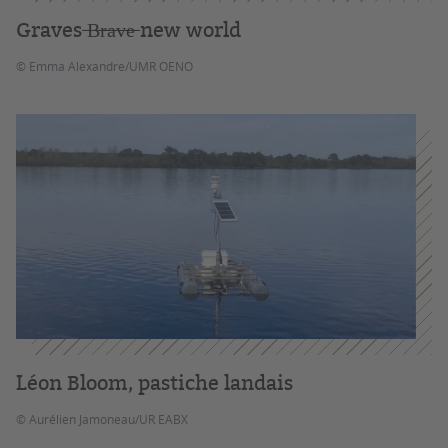
Graves ̶B̶r̶a̶v̶e̶ new world
© Emma Alexandre/UMR OENO
Léon Bloom, pastiche landais
© Aurélien Jamoneau/UR EABX