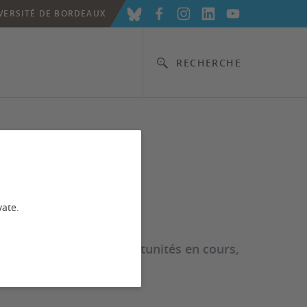
VERSITÉ DE BORDEAUX
RECHERCHE
tunités
vate.
ourses diverses et opportunités en cours,
s partenaires.