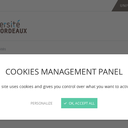
UNI
ités
P, bourses et oppor
COOKIES MANAGEMENT PANEL
 mise à jour :
le 02/07/2026
 site uses cookies and gives you control over what you want to acti
vez sur cette page les différents appels à projets, b
PERSONALIZE
OK, ACCEPT ALL
 soient portés par l'université de Bordeaux ou par no