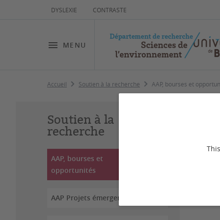
DYSLEXIE
CONTRASTE
MENU
Accueil
Soutien à la recherche
AAP, bourses et opportun
AA
Soutien à la
recherche
Dernière
This
AAP, bourses et
opportunités
Retrou
qu'ils
AAP Projets émergents