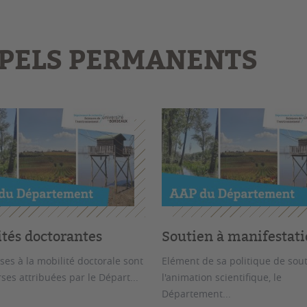
PELS PERMANENTS
ités doctorantes
Soutien à manifestati
ses à la mobilité doctorale sont
Elément de sa politique de sout
ses attribuées par le Départ...
l'animation scientifique, le
Département...