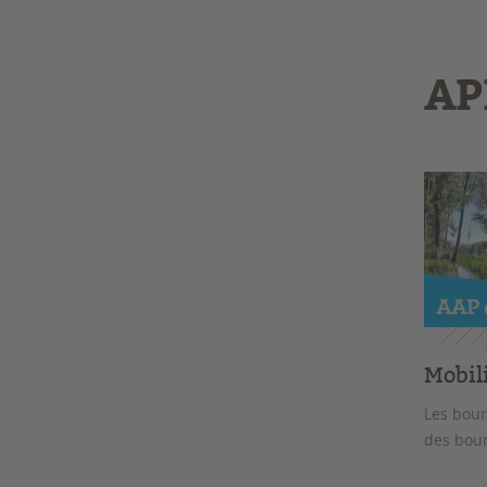
AP
Mobil
Les bour
des bour