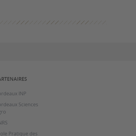
ARTENAIRES
ordeaux INP
ordeaux Sciences
gro
NRS
ole Pratique des