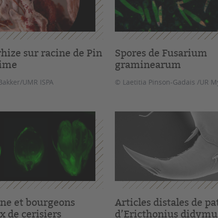
hize sur racine de Pin
Spores de Fusarium
time
graminearum
Bakker/UMR ISPA
© Laetitia Pinson-Gadais /UR 
ine et bourgeons
Articles distales de pa
x de cerisiers
d’Ericthonius didymu