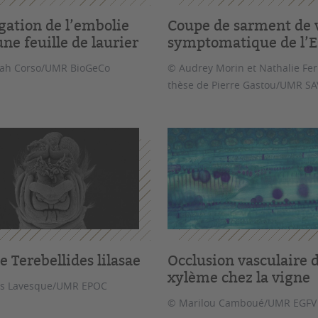
gation de l’embolie
Coupe de sarment de 
ne feuille de laurier
symptomatique de l’E
ah Corso/UMR BioGeCo
© Audrey Morin et Nathalie Fer
thèse de Pierre Gastou/UMR SA
e Terebellides lilasae
Occlusion vasculaire 
xylème chez la vigne
as Lavesque/UMR EPOC
© Marilou Camboué/UMR EGFV