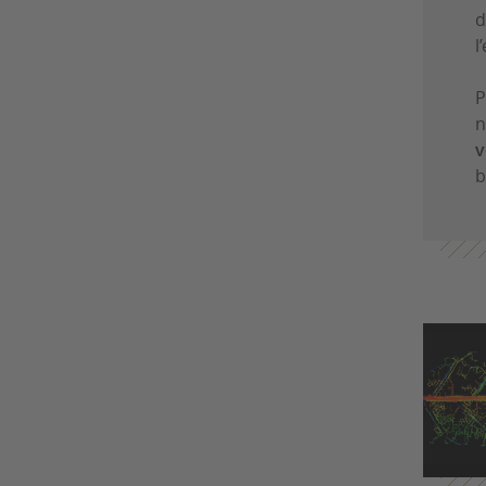
d
l
P
n
v
b