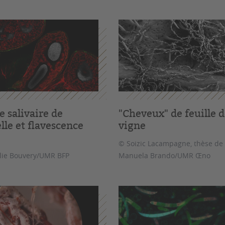
 salivaire de
"Cheveux" de feuille 
lle et flavescence
vigne
© Soizic Lacampagne, thèse de
lie Bouvery/UMR BFP
Manuela Brando/UMR Œno