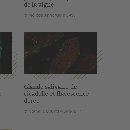
de la vigne
© Mélissa Anne/UMR SAVE
Glande salivaire de
e
cicadelle et flavescence
dorée
© Nathalie Bouvery/UMR BFP