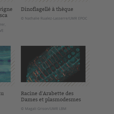
vigne
Dinoflagellé à thèque
sca
© Nathalie Rualez-Lasserre/UMR EPOC
rer,
VE
du
Racine d'Arabette des
Dames et plasmodesmes
© Magali Grison/UMR LBM