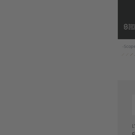
-Scope
L
c