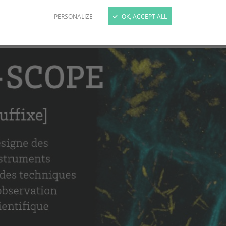
ifiques de laboratoires rattachés au département Sci
deaux.
PERSONALIZE
OK, ACCEPT ALL