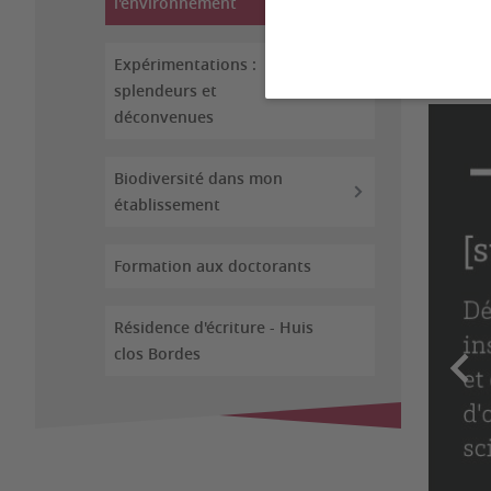
l'environnement
scient
de Bor
Expérimentations :
splendeurs et
déconvenues
Biodiversité dans mon
établissement
Formation aux doctorants
Résidence d'écriture - Huis
clos Bordes