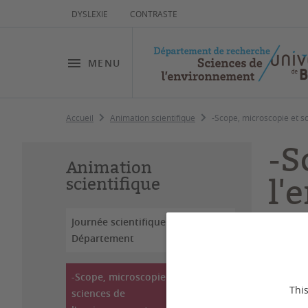
DYSLEXIE
CONTRASTE
MENU
Accueil
Animation scientifique
-Scope, microscopie et s
-S
Animation
l'
scientifique
Journée scientifique du
Département
Dernière
-Scope, microscopie et
L’expo
This
sciences de
le rév