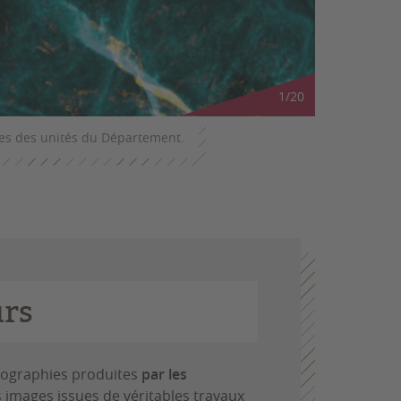
1
/
20
ses des unités du Département.
Propagation
BioGeCo
urs
otographies produites
par les
images issues de véritables travaux