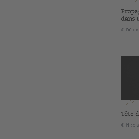
Propa
dans u
© Débor
Tête d
© Nicol