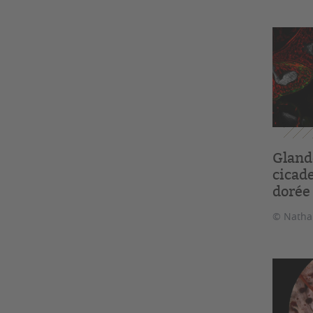
Glande
cicade
dorée
© Natha