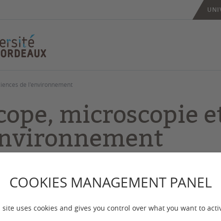
UNI
ciences de l'environnement
cope, microscopie e
environnement
 mise à jour :
le 23/10/2025
COOKIES MANAGEMENT PANEL
sition photographique « –Scope » nous invite à chan
 site uses cookies and gives you control over what you want to acti
élant à l’échelle microscopique. Elle réunit une séri