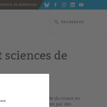
VERSITÉ DE BORDEAUX
RECHERCHE
t sciences de
ger de focale sur le monde du vivant en
vate.
e de photographies produites par des