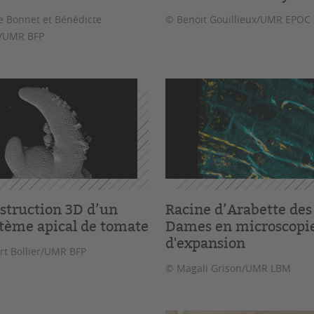
e Bonnet et Bénédicte
© Benoit Gouillieux/UMR EPOC
/UMR BFP
struction 3D d’un
Racine d’Arabette des
tème apical de tomate
Dames en microscopi
d'expansion
t Bollier/UMR BFP
© Magali Grison/UMR LBM