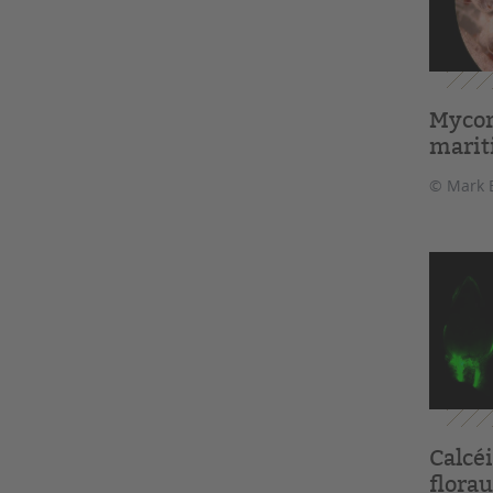
Mycor
mari
© Mark 
Calcé
florau