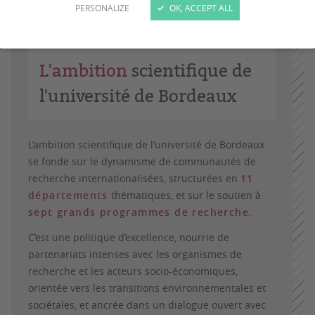
PERSONALIZE
OK, ACCEPT ALL
L'ambition
scientifique de
l'université de Bordeaux
L’ambition scientifique de l’université de Bordeaux
se fonde sur le dynamisme de communautés de
recherche internationalisées, structurées en
11
départements
thématiques, et sur le soutien à
sept grands programmes de recherche
.
C’est une politique d’excellence, nourrie de
partenariats intenses avec les organismes de
recherche et les acteurs socio-économiques,
orientée vers les transitions environnementales et
sociétales, et ancrée dans un dialogue ouvert avec