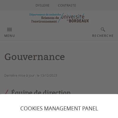
DYSLEXIE
CONTRASTE
MENU
RECHERCHE
Gouvernance
Dernière mise à jour :
le 13/12/2023
Équipe de direction
COOKIES MANAGEMENT PANEL
DIRECTEUR :
Jörg Schäfer