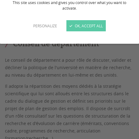
This site uses cookies and gives you control over what you want to
DIRECTRICE ADJOINTE :
Valérie Schurdi-Levraud
activate.
DIRECTEUR ADJOINT :
Eric Gomès
PERSONALIZE
OK, ACCEPT ALL
Conseil de département
Le conseil de département a pour rôle de discuter, valider et
décliner la politique de l'université en matière de recherche,
au niveau du département en lui-même et des unités.
Il adopte la répartition des moyens dédiés à la stratégie
scientifique qui lui sont alloués entre les structures dans le
cadre du dialogue de gestion et définit ses priorités sur le
projet de plan de gestion des emplois. Il dispose de surcroît
d'un rôle consultatif sur les questions de structuration de la
recherche et d'évolution de carrière (éméritats, conventions
cadre, programmes de recherche, articulation
formation/recherche...).