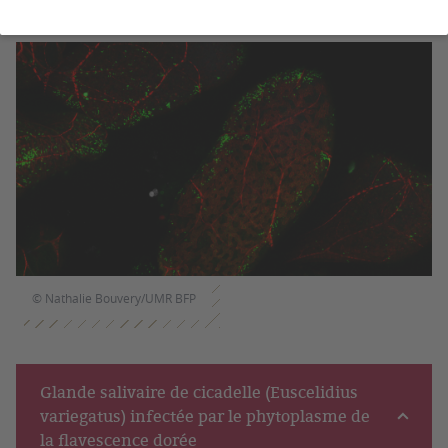
© Nathalie Bouvery/UMR BFP
Glande salivaire de cicadelle (Euscelidius
variegatus) infectée par le phytoplasme de
la flavescence dorée