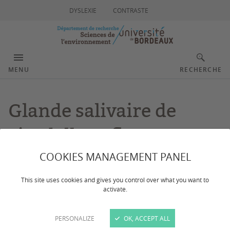
DYSLEXIE
CONTRASTE
MENU
RECHERCHE
Glande salivaire de
cicadelle et flavescence
dorée
COOKIES MANAGEMENT PANEL
This site uses cookies and gives you control over what you want to
activate.
Dernière mise à jour :
le 18/11/2024
PERSONALIZE
OK, ACCEPT ALL
© Nathalie Bouvery/UMR BFP