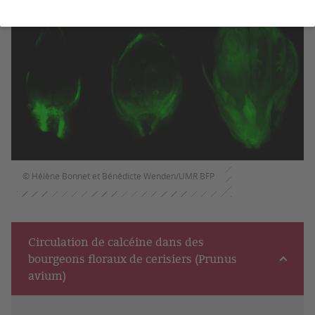
© Hélène Bonnet et Bénédicte Wenden/UMR BFP
Circulation de calcéine dans des
bourgeons floraux de cerisiers (Prunus
avium)