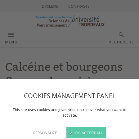
DYSLEXIE
CONTRASTE
MENU
RECHERCHE
Calcéine et bourgeons
floraux de cerisiers
COOKIES MANAGEMENT PANEL
Dernière mise à jour :
le 18/11/2024
This site uses cookies and gives you control over what you want to
activate.
© Hélène Bonnet et Bénédicte Wenden/UMR BFP
PERSONALIZE
OK, ACCEPT ALL