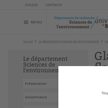
DYSLEXIE
CONTRASTE
MENU
Accueil
Le département Sciences de l'environnement
La
Gl
Le département
fl
Sciences de
l'environnement
Présentation
Dernière
This
Gouvernance
© Nat