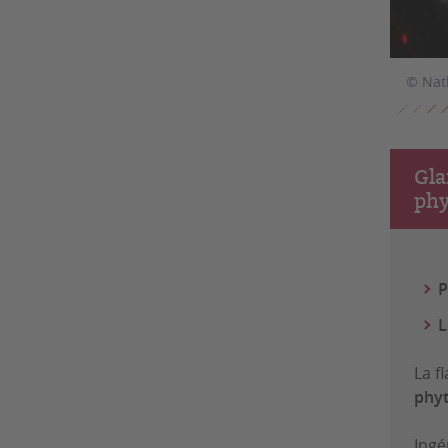
© Nat
Gla
phy
P
L
La f
phy
Ingé