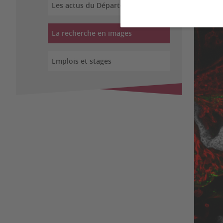
Les actus du Département
La recherche en images
Emplois et stages