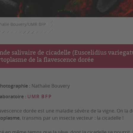
halie Bouvery/UMR BFP
nde salivaire de cicadelle (Euscelidius variegat
toplasme de la flavescence dorée
hotographie :
Nathalie Bouvery
aboratoire :
UMR BFP
lavescence dorée est une maladie sévère de la vigne. On la
toplasme
, transmis par un insecte vecteur : la cicadelle !
ré en même temps que la sève, dont la cicadelle se nourrit, 