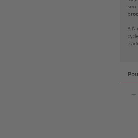
son 
proc
A l'
cycl
évid
Pou