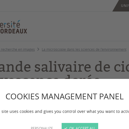
UNI
 recherche en images
La microscopie dans les sciences de l'environnement
ande salivaire de ci
avescence dorée
COOKIES MANAGEMENT PANEL
 mise à jour :
le 06/05/2026
 site uses cookies and gives you control over what you want to acti
halie Bouvery/UMR BFP
PERSONALIZE
OK, ACCEPT ALL