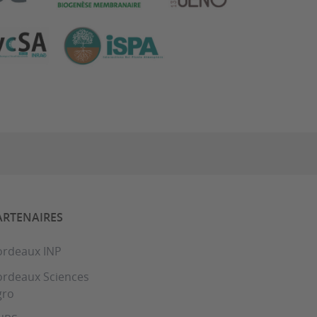
ARTENAIRES
ordeaux INP
ordeaux Sciences
gro