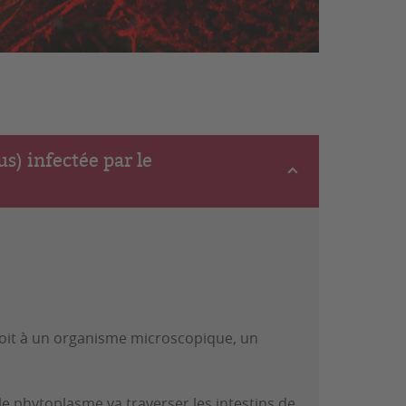
us) infectée par le
 doit à un organisme microscopique, un
le phytoplasme va traverser les intestins de