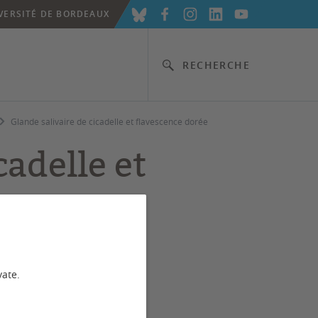
VERSITÉ DE BORDEAUX
RECHERCHE
Glande salivaire de cicadelle et flavescence dorée
cadelle et
vate.