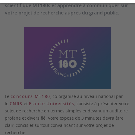
scientifique MT180s et apprendre à communiquer sur
votre projet de recherche auprès du grand public.
Le
concours MT180
, co-organisé au niveau national par
le
CNRS
et
France Universités
, consiste à présenter votre
sujet de recherche en termes simples et devant un auditoire
profane et diversifié. Votre exposé de 3 minutes devra être
clair, concis et surtout convaincant sur votre projet de
recherche.