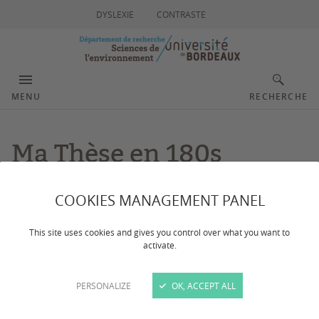
DYSLEXIE
CONTRASTE
MENU
RECHERCHE
Ma Thèse en 180s
COOKIES MANAGEMENT PANEL
Dernière mise à jour :
le 19/12/2023
This site uses cookies and gives you control over what you want to
Soumission avant le 18 décembre 2023 | Ouvertures
activate.
des inscriptions pour participer à l'édition 2024 de Ma
Thèse en180 secondes. 3 minutes pour partager votre
PERSONALIZE
OK, ACCEPT ALL
passion. Doctorantes et doctorants de l’université,
venez participer au concours 2024 de vulgarisation