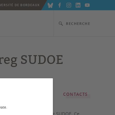
VERSITÉ DE BORDEAUX
RECHERCHE
rreg SUDOE
CONTACTS
vate.
e l'AAP européen Interreg SUDOE. Ce