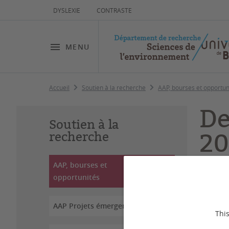
DYSLEXIE
CONTRASTE
MENU
Accueil
Soutien à la recherche
AAP, bourses et opportun
De
Soutien à la
20
recherche
AAP, bourses et
opportunités
Dernière
AAP Projets émergents
This
Dépôt 