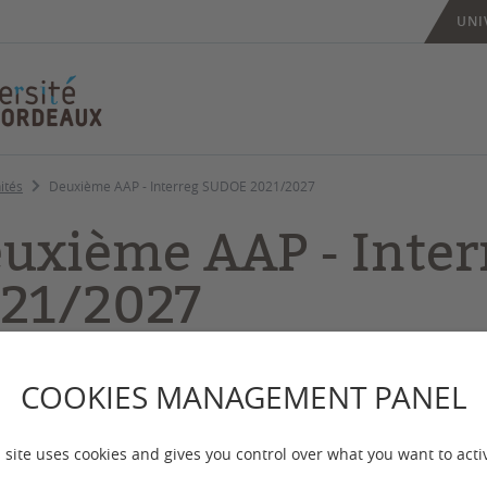
UNI
ités
Deuxième AAP - Interreg SUDOE 2021/2027
uxième AAP - Inte
21/2027
COOKIES MANAGEMENT PANEL
 mise à jour :
le 24/04/2024
 site uses cookies and gives you control over what you want to acti
des candidatures jusqu'au 31 mai | Seconde salve d