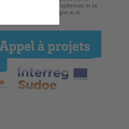
on entre les régions européennes et se
tanie, l'Auvergne, l'Espagne et le