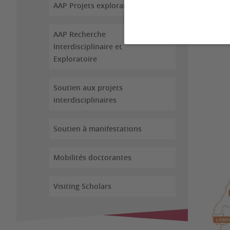
AAP Projets exploratoires
progra
focalis
Portug
AAP Recherche
Interdisciplinaire et
Exploratoire
Soutien aux projets
interdisciplinaires
Soutien à manifestations
Mobilités doctorantes
Visiting Scholars