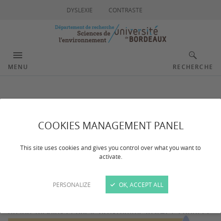
DYSLEXIE
CONTRASTE
MENU
RECHERCHE
Formulaire
d'inscription - 27 mai
COOKIES MANAGEMENT PANEL
2024
This site uses cookies and gives you control over what you want to
activate.
PERSONALIZE
OK, ACCEPT ALL
La dimension transformative de l’action publique et de
l’action collective. Séminaire co-organisé par l'Action 3
du RRI Tackling et par le programme JustACT. Lundi 27