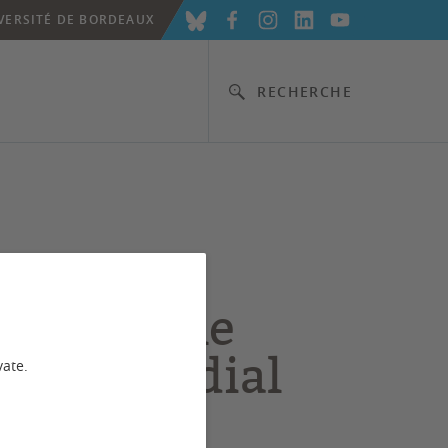
VERSITÉ DE BORDEAUX
RECHERCHE
versité
ôme révèle
pact mondial
vate.
ctivités