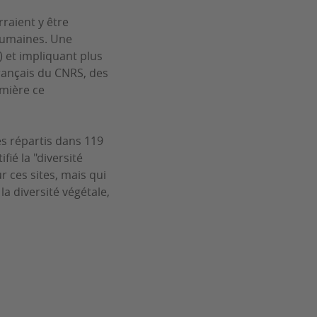
raient y être
 humaines. Une
 et impliquant plus
rançais du CNRS, des
umière ce
es répartis dans 119
ié la "diversité
ur ces sites, mais qui
a diversité végétale,