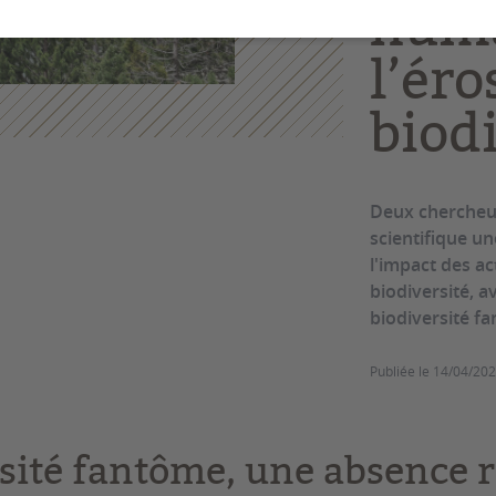
huma
l’éro
biod
Deux chercheur
scientifique u
l'impact des ac
biodiversité, a
biodiversité fa
Publiée le
14/04/20
rsité fantôme, une absence