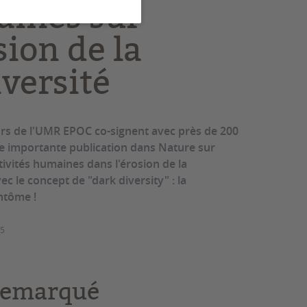
ines sur
sion de la
iversité
s de l'UMR EPOC co-signent avec près de 200
ne importante publication dans Nature sur
tivités humaines dans l'érosion de la
vec le concept de "dark diversity" : la
ntôme !
25
 remarqué