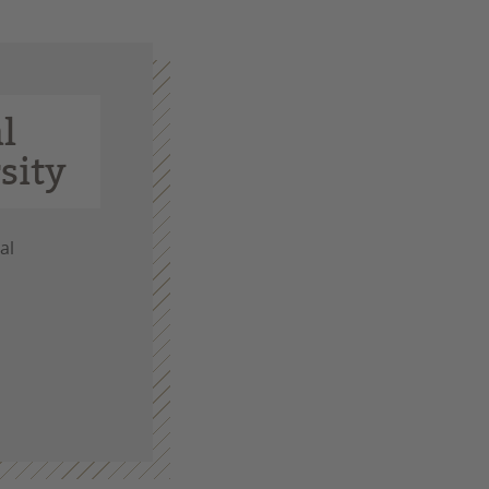
l
sity
al