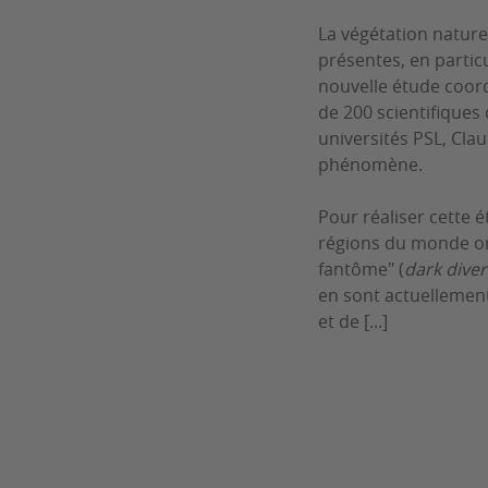
La végétation natur
présentes, en partic
nouvelle étude coord
de 200 scientifique
universités PSL, Cla
phénomène.
Pour réaliser cette 
régions du monde ont 
fantôme" (
dark diver
en sont actuellement
et de [...]