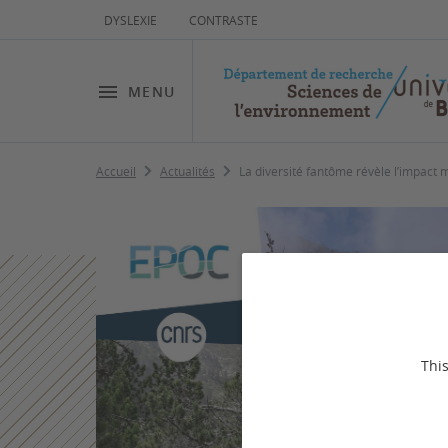
DYSLEXIE
CONTRASTE
MENU
Accueil
Actualités
La diversité fantôme révèle l’impact m
This