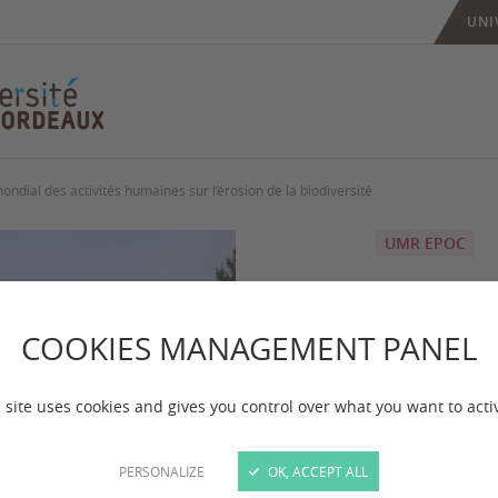
UNI
ondial des activités humaines sur l’érosion de la biodiversité
UMR EPOC
La di
fant
COOKIES MANAGEMENT PANEL
l’im
 site uses cookies and gives you control over what you want to acti
des a
PERSONALIZE
OK, ACCEPT ALL