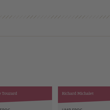
e Touzard
Richard Michalet
EPOC
UMR EPOC