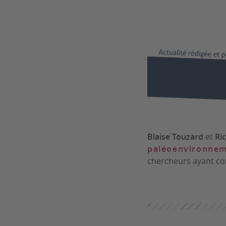
Blaise Touzard
et
Ri
paléoenvironnem
chercheurs ayant con