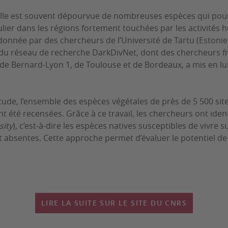
elle est souvent dépourvue de nombreuses espèces qui pour
ulier dans les régions fortement touchées par les activités
onnée par des chercheurs de l’Université de Tartu (Estonie)
s du réseau de recherche DarkDivNet, dont des chercheurs f
ude Bernard-Lyon 1, de Toulouse et de Bordeaux, a mis en l
étude, l’ensemble des espèces végétales de près de 5 500 sit
été recensées. Grâce à ce travail, les chercheurs ont identif
sity
), c’est-à-dire les espèces natives susceptibles de vivre s
 absentes. Cette approche permet d’évaluer le potentiel de l
LIRE LA SUITE SUR LE SITE DU CNRS